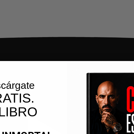
cárgate
ATIS.
 LIBRO