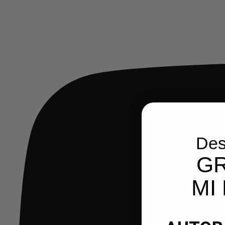
Des
GR
MI